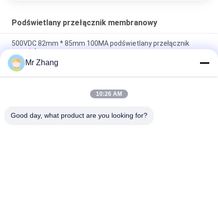
Podświetlany przełącznik membranowy
500VDC 82mm * 85mm 100MA podświetlany przełącznik
przyciskowy
Mr Zhang
500MΩ 100MA 0.3mm pyłoszczelna podświetlana klawiatura
membranowa
10:26 AM
Przełącznik podświetlany membraną EL Circuit Panel
klawiatury do wykrywania wilgoci w urządzeniu
Good day, what product are you looking for?
popularne kategorie
Wszystko
Metalowy 
Dotykowy 
Przełącznik 
Przełącznik 
Membranowy
Membranowy
Płaski Przełącznik 
Przełącznik 
Membranowy
Membranowy PCB