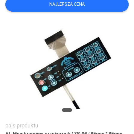
NAJLEPSZA CENA
SITEMAP
POLITYKA
PRYWATNOŚCI
opis produktu
EL Membranowy przełącznik / ZS-06 / 85mm * 85mm