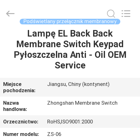
Zhongshan
Membrane
Switch
Co.,
Ltd..
Podświetlany przełącznik membranowy
All
Rights
Lampę EL Back Back
DOM
Reserved.
Membrane Switch Keypad
PRODUKTY
Pyłoszczelna Anti - Oil OEM
Service
FILMY
Miejsce
Jiangsu, Chiny (kontynent)
pochodzenia:
O
NAS
Nazwa
Zhongshan Membrane Switch
handlowa:
WYCIECZKA
Orzecznictwo:
RoHS,ISO9001:2000
PO
Numer modelu:
ZS-06