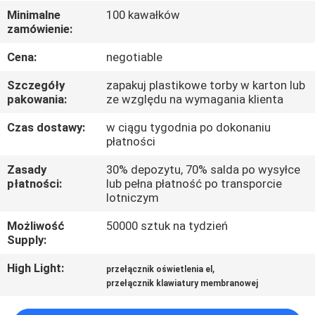
FABRYCE
Minimalne
100 kawałków
zamówienie:
KONTROLA
Cena:
negotiable
JAKOŚCI
Szczegóły
zapakuj plastikowe torby w karton lub
pakowania:
ze względu na wymagania klienta
SKONTAKTUJ
Czas dostawy:
w ciągu tygodnia po dokonaniu
płatności
SIĘ
Z
Zasady
30% depozytu, 70% salda po wysyłce
płatności:
lub pełna płatność po transporcie
NAMI
lotniczym
Możliwość
50000 sztuk na tydzień
POPROSIĆ
Supply:
O
High Light:
,
przełącznik oświetlenia el
WYCENĘ
przełącznik klawiatury membranowej