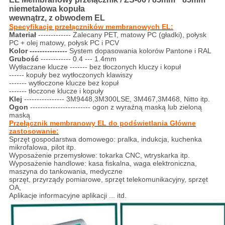
niemetalowa kopuła
wewnątrz, z obwodem EL
Specyfikacje przełączników membranowych EL:
Materiał
------------- Zalecany PET, matowy PC (gładki), połysk
PC + olej matowy, połysk PC i PCV
Kolor ---------------
System dopasowania kolorów Pantone i RAL
Grubość
------------ 0.4 --- 1.4mm
Wytłaczane klucze ------- bez tłoczonych kluczy i kopuł
------ kopuły bez wytłoczonych klawiszy
------- wytłoczone klucze bez kopuł
------- tłoczone klucze i kopuły
Klej
---------------- 3M9448,3M300LSE, 3M467,3M468, Nitto itp.
Ogon
------------------------ ogon z wyraźną maską lub zieloną
maską
Przełącznik membranowy EL do podświetlania Główne
zastosowanie:
Sprzęt gospodarstwa domowego: pralka, indukcja, kuchenka
mikrofalowa, pilot itp.
Wyposażenie przemysłowe: tokarka CNC, wtryskarka itp.
Wyposażenie handlowe: kasa fiskalna, waga elektroniczna,
maszyna do tankowania, medyczne
sprzęt, przyrządy pomiarowe, sprzęt telekomunikacyjny, sprzęt
OA,
Aplikacje informacyjne aplikacji ... itd.