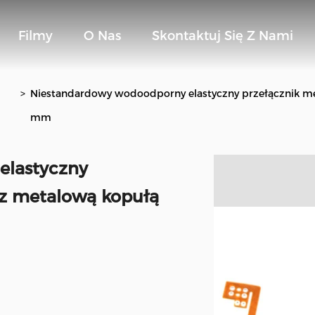
Filmy
O Nas
Skontaktuj Się Z Nami
>
Niestandardowy wodoodporny elastyczny przełącznik 
mm
elastyczny
z metalową kopułą