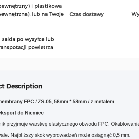
zewnętrzny) i plastikowa
ewnętrzna). lub na Twoje
Wy
Czas dostawy
salda po wysyłce lub
ranspotacji powietrza
t Description
embrany FPC / ZS-05, 58mm * 58mm / z metalem
eksport do Niemiec
nik przyjmuje warstwę elastycznego obwodu FPC.
Okablowanie 
wałe.
Najbliższy skok wyprowadzeń może osiągnąć 0,5 mm.