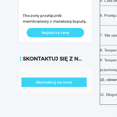
5. Czas w
Tłoczony przełącznik
6. Przełą
membranowy z metalową kopułą
FPC do elektronicznego
Najlepszą cenę
odtwarzacza wideo
7. Siła op
8. Temper
SKONTAKTUJ SIĘ Z NAMI
9. Temper
przechow
10, ciśnie
Skontaktuj się teraz
11. Długoś