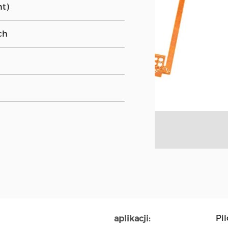
nt)
ch
Pi
aplikacji: