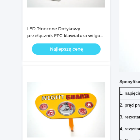
LED Tłoczone Dotykowy
przełącznik FPC klawiatura wilgoci
0.3mm gruby
Najlepszą cenę
Specyfika
1, napięci
2, prąd pr
3, rezysta
4, rezystan