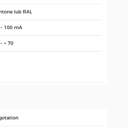
ntone lub RAL
 ~ 100 mA
~ + 70
gotation