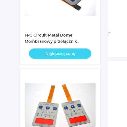
FPC Circuit Metal Dome
Membranowy przełącznik
jednokanałowy płaski i dotykowy
Najlepszą cenę