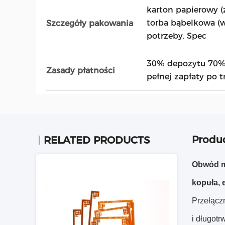
karton papierowy (
torba bąbelkowa (w
Szczegóły pakowania
potrzeby. Spec
30% depozytu 70% 
Zasady płatności
pełnej zapłaty po t
Produc
RELATED PRODUCTS
Obwód m
kopuła, 
Przełącz
i długotr