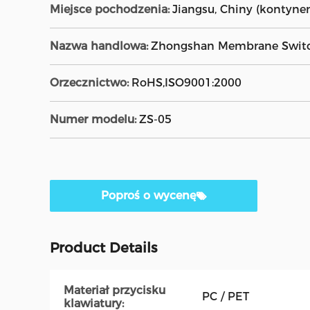
Miejsce pochodzenia:
Jiangsu, Chiny (kontyne
Nazwa handlowa:
Zhongshan Membrane Swit
Orzecznictwo:
RoHS,ISO9001:2000
Numer modelu:
ZS-05
Poproś o wycenę
Product Details
Materiał przycisku
PC / PET
klawiatury: