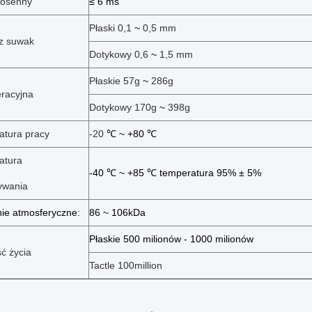
iosenny
≤ 6 ms
Płaski 0,1
~
0,5 mm
cz suwak
Dotykowy 0,6
~
1,5 mm
Płaskie 57g
~
286g
eracyjna
Dotykowy 170g
~
398g
atura pracy
-20
℃ ~ +80 ℃
atura
-40 ℃ ~ +85 ℃ temperatura 95% ± 5%
ywania
nie atmosferyczne:
86 ~ 106kDa
Płaskie 500 milionów - 1000 milionów
ć życia
Tactle 100million