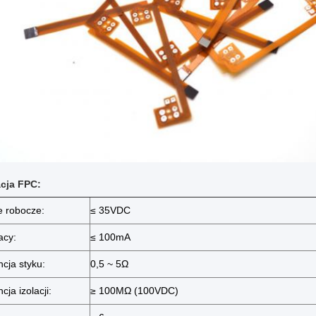
cja FPC:
e robocze:
≤ 35VDC
acy:
≤ 100mA
ncja styku:
0,5 ~ 5Ω
cja izolacji:
≥ 100MΩ (100VDC)