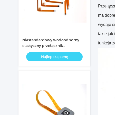
Przełącz
ma dobre
wydaje si
takie jak
Niestandardowy wodoodporny
funkcja z
elastyczny przełącznik
membranowy FPC z metalową
Najlepszą cenę
kopułą 58 mm x 58 mm